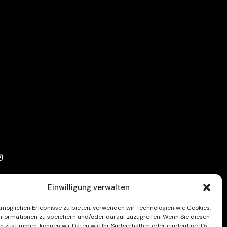
Einwilligung verwalten
möglichen Erlebnisse zu bieten, verwenden wir Technologien wie Cookies,
formationen zu speichern und/oder darauf zuzugreifen. Wenn Sie diesen
n zustimmen, können wir Daten wie Ihr Surfverhalten oder eindeutige IDs