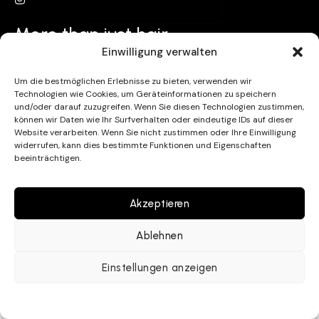
More than just hair.
Einwilligung verwalten
+49 178 4801482
HANS-SACHS-STRASSE 3 80469 M
Um die bestmöglichen Erlebnisse zu bieten, verwenden wir
ÜNCHEN
Technologien wie Cookies, um Geräteinformationen zu speichern
IMPRESSUM
DATENSCHUTZ
und/oder darauf zuzugreifen. Wenn Sie diesen Technologien zustimmen,
können wir Daten wie Ihr Surfverhalten oder eindeutige IDs auf dieser
Website verarbeiten. Wenn Sie nicht zustimmen oder Ihre Einwilligung
widerrufen, kann dies bestimmte Funktionen und Eigenschaften
beeinträchtigen.
Akzeptieren
Ablehnen
Einstellungen anzeigen
Datenschutzerklärung
Impressum